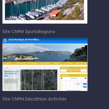
Site CNPM SportsRegions
Site CNPM Décathlon Activités