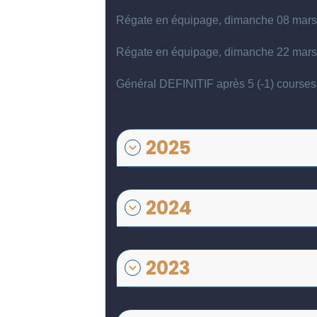
Régate en équipage, dimanche 08 mars
Régate en équipage, dimanche 22 mars
Général DEFINITIF après 5 (-1) courses
2025
2024
2023