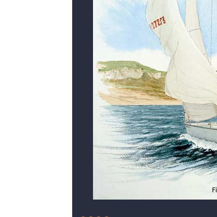
F
Figaro I de 