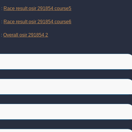
 :
Race result osir 291854 course5
 :
Race result osir 291854 course6
 :
Overall osir 291854 2