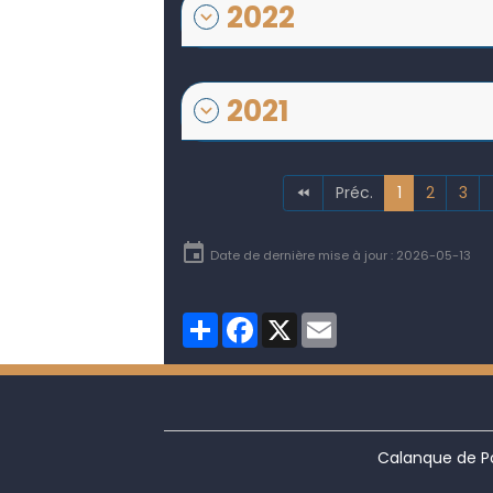
2022
2021
Préc.
1
2
3
Date de dernière mise à jour : 2026-05-13
Partager
Facebook
X
Email
Calanque de Po