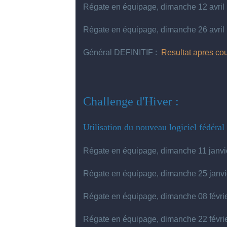
Régate en équipage, dimanche 12 avril
Régate en équipage, dimanche 26 avril
Général DEFINITIF :
Resultat apres cou
Challenge d'Hiver :
Utilisation du nouveau logiciel fédéra
Régate en équipage, dimanche 11 janvi
Régate en équipage, dimanche 25 janvi
Régate en équipage, dimanche 08 févri
Régate en équipage, dimanche 22 févrie