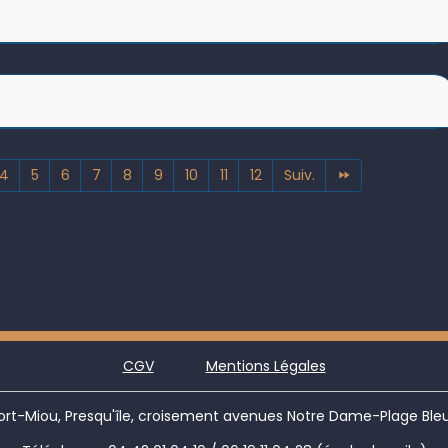
4
5
6
7
8
9
10
11
12
Suiv.
CGV
Mentions Légales
rt-Miou, Presqu'île, croisement avenues Notre Dame-Plage Bleu