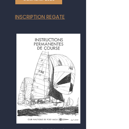
INSCRIPTION REGATE
Fissa
6 mJI de François et Jacques Dumon