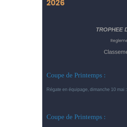
2026
TROPHEE 
Regleme
Classeme
Coupe de Printemps :
Régate en équipage, dimanche 10 mai 
Coupe de Printemps :