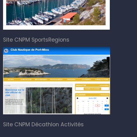
Site CNPM SportsRegions
Site CNPM Décathlon Activités