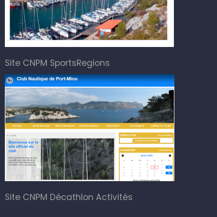
Site CNPM SportsRegions
Site CNPM Décathlon Activités