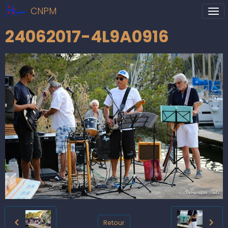
CNPM
24062017-4L9A0916
Retour