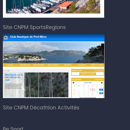
Site CNPM SportsRegions
Site CNPM Décathlon Activités
Be Sport