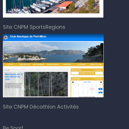
Site CNPM SportsRegions
Site CNPM Décathlon Activités
Be Sport