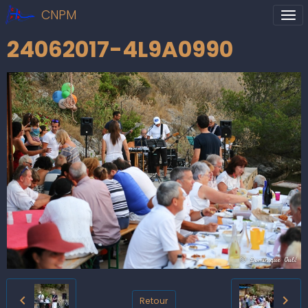
CNPM
24062017-4L9A0990
Retour