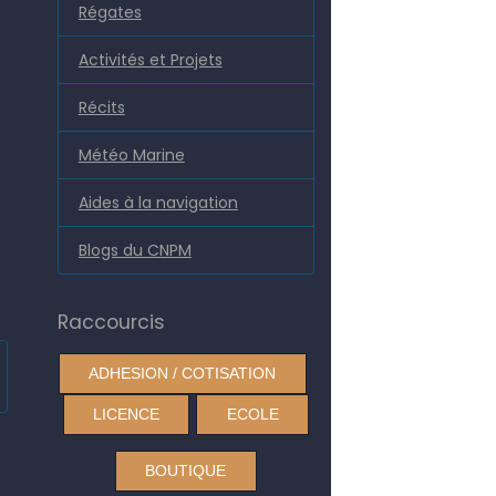
Régates
Activités et Projets
Récits
Météo Marine
Aides à la navigation
Blogs du CNPM
Raccourcis
ADHESION / COTISATION
LICENCE
ECOLE
BOUTIQUE