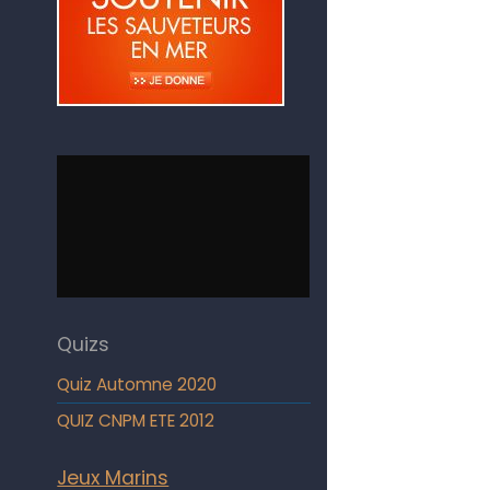
Quizs
Quiz Automne 2020
QUIZ CNPM ETE 2012
Jeux Marins