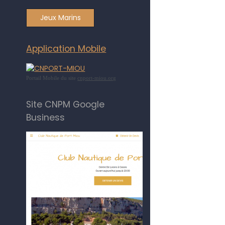
Jeux Marins
Application Mobile
Portail Mobile du site
cnport-miou.org
Site CNPM Google
Business