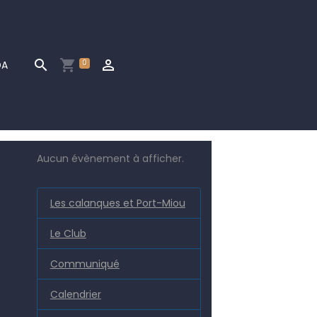
0
DA
Aucun évènement à afficher.
Les calanques et Port-Miou
Le Club
Communiqué
Calendrier