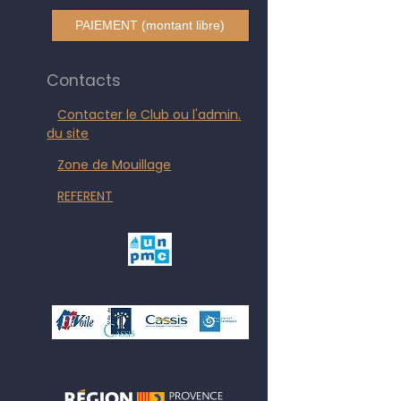
PAIEMENT (montant libre)
Contacts
Contacter le Club ou l'admin.
du site
Zone de Mouillage
REFERENT