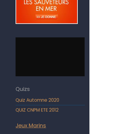
Quizs
Quiz Automne 2020
QUIZ CNPM ETE 2012
Jeux Marins