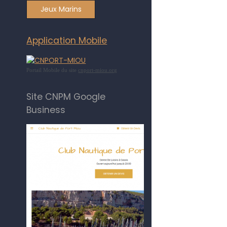
Jeux Marins
Application Mobile
Portail Mobile du site
cnport-miou.org
Site CNPM Google
Business