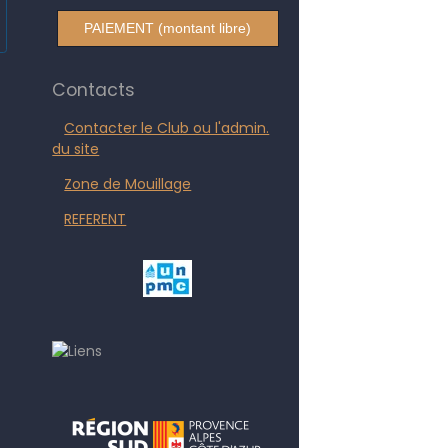
PAIEMENT (montant libre)
Contacts
Contacter le Club ou l'admin.
du site
Zone de Mouillage
REFERENT