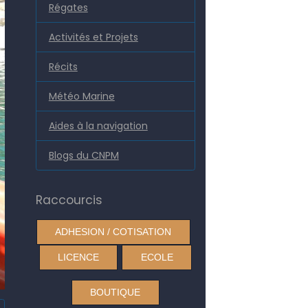
Régates
Activités et Projets
Récits
Météo Marine
Aides à la navigation
Blogs du CNPM
Raccourcis
ADHESION / COTISATION
LICENCE
ECOLE
BOUTIQUE