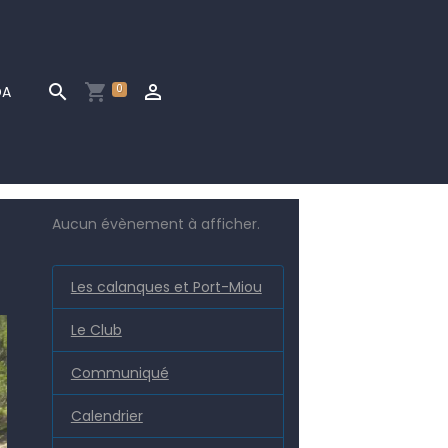
0
DA
Aucun évènement à afficher.
Les calanques et Port-Miou
Le Club
Communiqué
Calendrier