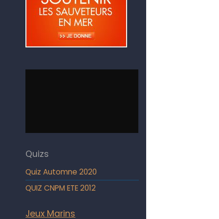
Quizs
Quiz Automne 2020
QUIZ CNPM ETE 2012
Jeux Marins