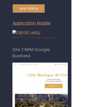
Jeux Marins
Application Mobile
Portail Mobile du site
cnport-miou.org
Site CNPM Google
Business