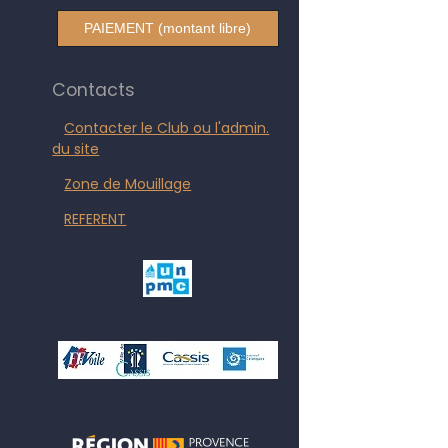
PAIEMENT (montant libre)
Contacts
Contacter le Club ou l'admin.
du site
Zone de Mouillage
REFERENT