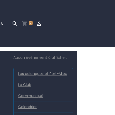
0
DA
Aucun évènement à afficher.
Les calanques et Port-Miou
Le Club
Communiqué
Calendrier