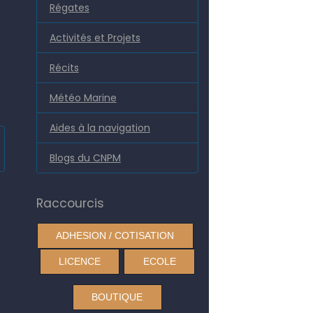
Régates
Activités et Projets
Récits
Météo Marine
Aides à la navigation
Blogs du CNPM
Raccourcis
ADHESION / COTISATION
LICENCE
ECOLE
BOUTIQUE