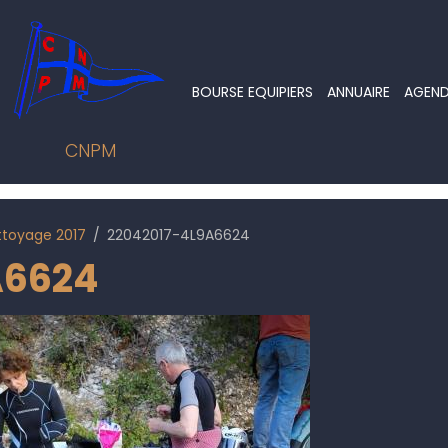
BOURSE EQUIPIERS
ANNUAIRE
AGEN
CNPM
ttoyage 2017
22042017-4L9A6624
A6624