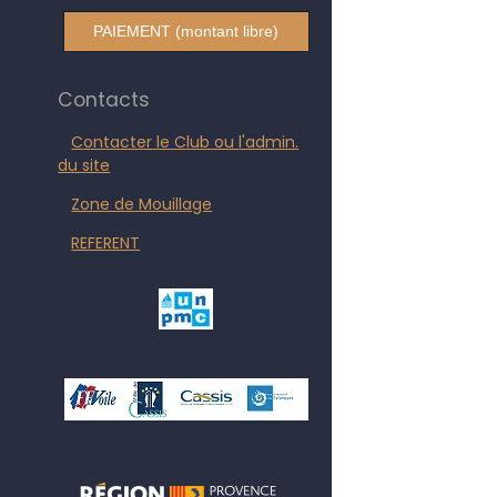
PAIEMENT (montant libre)
Contacts
Contacter le Club ou l'admin.
du site
Zone de Mouillage
REFERENT