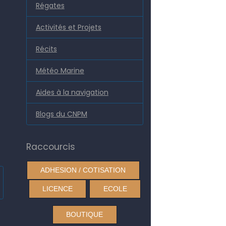
Régates
Activités et Projets
Récits
Météo Marine
Aides à la navigation
Blogs du CNPM
Raccourcis
ADHESION / COTISATION
LICENCE
ECOLE
BOUTIQUE