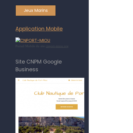
Jeux Marins
Application Mobile
Portail Mobile du site
cnport-miou.org
Site CNPM Google
Business