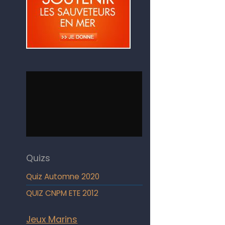
Quizs
Quiz Automne 2020
QUIZ CNPM ETE 2012
Jeux Marins