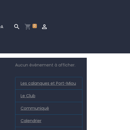
0
DA
Aucun évènement à afficher.
Les calanques et Port-Miou
Le Club
Communiqué
Calendrier