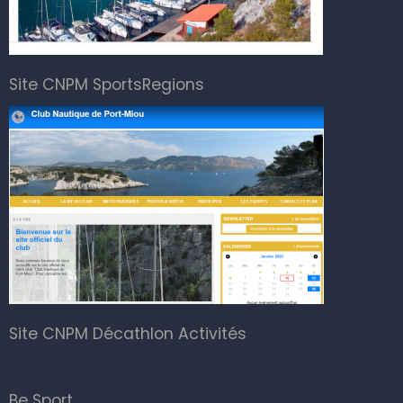
Site CNPM SportsRegions
Site CNPM Décathlon Activités
Be Sport