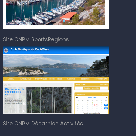
Site CNPM SportsRegions
Site CNPM Décathlon Activités