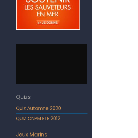
Quizs
Quiz Automne 2020
QUIZ CNPM ETE 2012
Jeux Marins