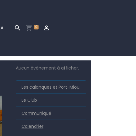
0
DA
Aucun évènement à afficher.
Les calanques et Port-Miou
Le Club
Communiqué
Calendrier