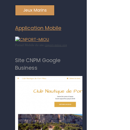
Jeux Marins
Application Mobile
Portail Mobile du site
cnport-miou.org
Site CNPM Google
Business