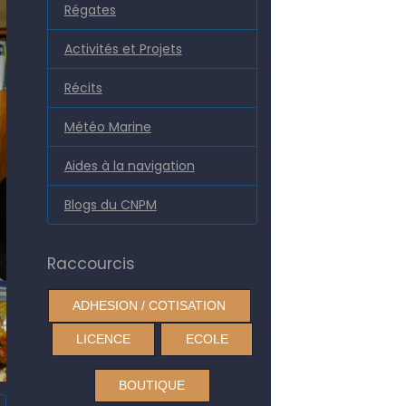
Régates
Activités et Projets
Récits
Météo Marine
Aides à la navigation
Blogs du CNPM
Raccourcis
ADHESION / COTISATION
LICENCE
ECOLE
BOUTIQUE