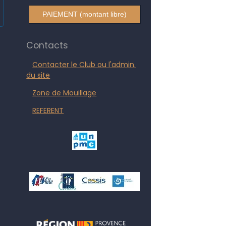
PAIEMENT (montant libre)
Contacts
Contacter le Club ou l'admin.
du site
Zone de Mouillage
REFERENT