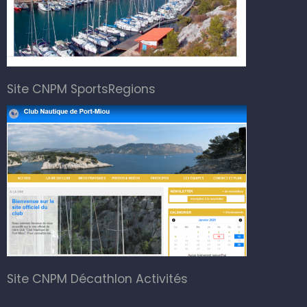
Site CNPM SportsRegions
Site CNPM Décathlon Activités