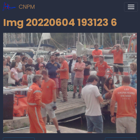
CNPM
Img 20220604 193123 6