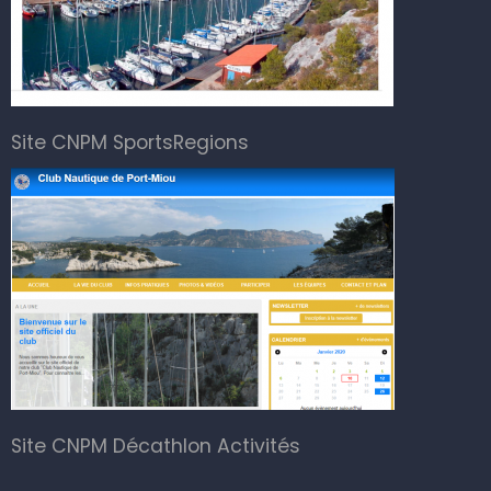
Site CNPM SportsRegions
Site CNPM Décathlon Activités