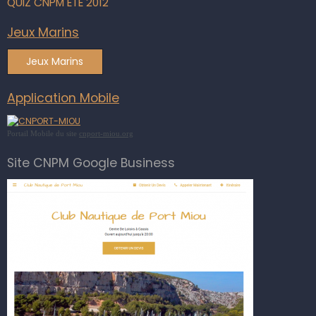
QUIZ CNPM ETE 2012
Jeux Marins
Jeux Marins
Application Mobile
Portail Mobile du site
cnport-miou.org
Site CNPM Google Business