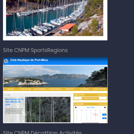
Site CNPM SportsRegions
Site CNPM Décathlon Activités