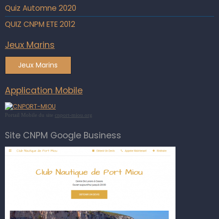
Quiz Automne 2020
QUIZ CNPM ETE 2012
Jeux Marins
Jeux Marins
Application Mobile
Portail Mobile du site
cnport-miou.org
Site CNPM Google Business