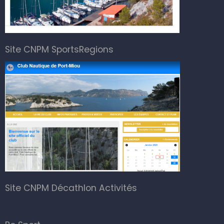
Site CNPM SportsRegions
Site CNPM Décathlon Activités