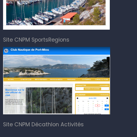
Site CNPM SportsRegions
Site CNPM Décathlon Activités