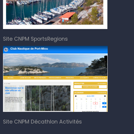
Site CNPM SportsRegions
Site CNPM Décathlon Activités