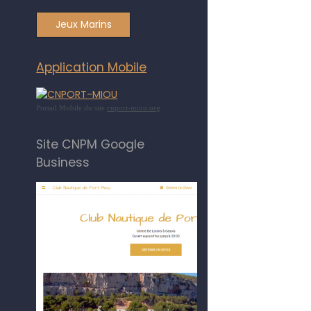
Jeux Marins
Application Mobile
Portail Mobile du site
cnport-miou.org
Site CNPM Google
Business