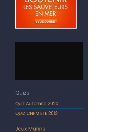
Quizs
Quiz Automne 2020
QUIZ CNPM ETE 2012
Jeux Marins