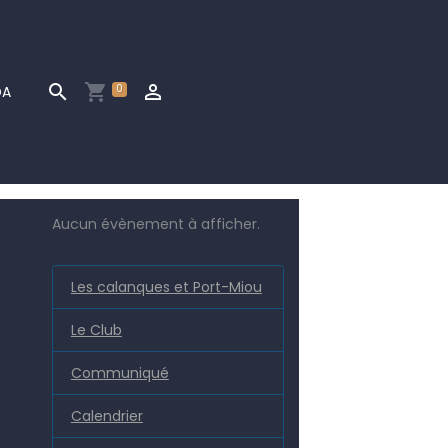
0
DA
Aucun évènement à afficher.
Les calanques et Port-Miou
Le Club
Communiqué
Calendrier