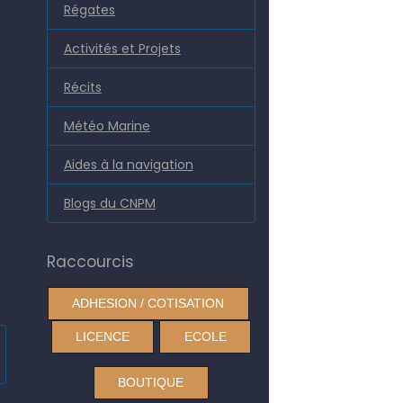
Régates
Activités et Projets
Récits
Météo Marine
Aides à la navigation
Blogs du CNPM
Raccourcis
ADHESION / COTISATION
LICENCE
ECOLE
BOUTIQUE