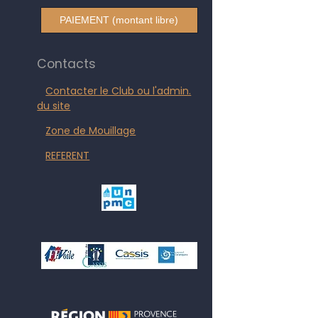
PAIEMENT (montant libre)
Contacts
Contacter le Club ou l'admin.
du site
Zone de Mouillage
REFERENT