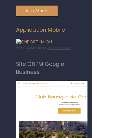
Jeux Marins
Application Mobile
Portail Mobile du site
cnport-miou.org
Site CNPM Google
Business