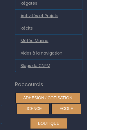
Régates
Activités et Projets
Récits
Météo Marine
Aides à la navigation
Blogs du CNPM
Raccourcis
ADHESION / COTISATION
LICENCE
ECOLE
BOUTIQUE