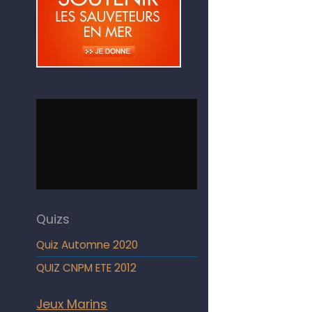
Quizs
Quiz Automne 2020
QUIZ CNPM ETE 2012
Jeux Marins