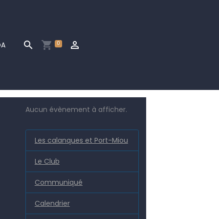
0
DA
Aucun évènement à afficher.
Les calanques et Port-Miou
Le Club
Communiqué
Calendrier