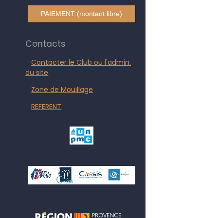
PAIEMENT (montant libre)
Contacts
Contacter le Club ou l'admin.
du site
Zone de Mouillage
REFERENT