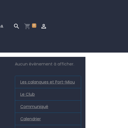
0
DA
Aucun évènement à afficher.
Les calanques et Port-Miou
Le Club
Communiqué
Calendrier