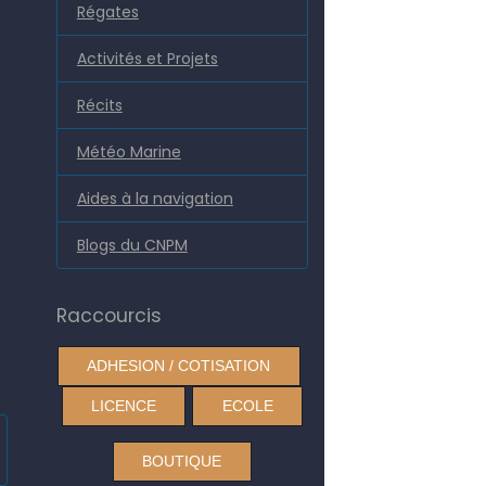
Régates
Activités et Projets
Récits
Météo Marine
Aides à la navigation
Blogs du CNPM
Raccourcis
ADHESION / COTISATION
LICENCE
ECOLE
BOUTIQUE