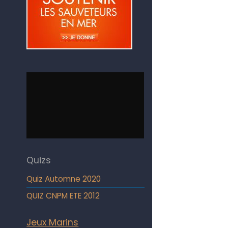
Quizs
Quiz Automne 2020
QUIZ CNPM ETE 2012
Jeux Marins