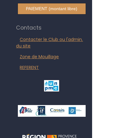
PAIEMENT (montant libre)
Contacts
Contacter le Club ou l'admin.
du site
Zone de Mouillage
REFERENT