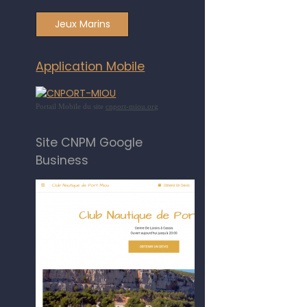
Jeux Marins
Application Mobile
Portail Mobile du site
cnport-miou.org
Site CNPM Google
Business