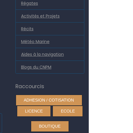
Régates
Activités et Projets
Récits
Météo Marine
Aides à la navigation
Blogs du CNPM
Raccourcis
ADHESION / COTISATION
LICENCE
ECOLE
BOUTIQUE