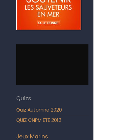
Quizs
Quiz Automne 2020
QUIZ CNPM ETE 2012
Jeux Marins