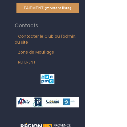
PAIEMENT (montant libre)
Contacts
Contacter le Club ou l'admin.
du site
Zone de Mouillage
REFERENT