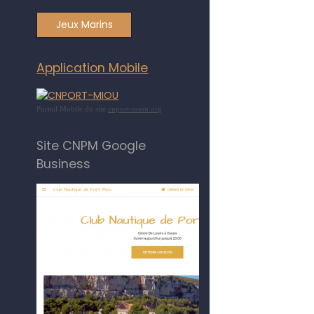
Jeux Marins
Application Mobile
Portail Mobile du site
cnport-miou.org
Site CNPM Google
Business