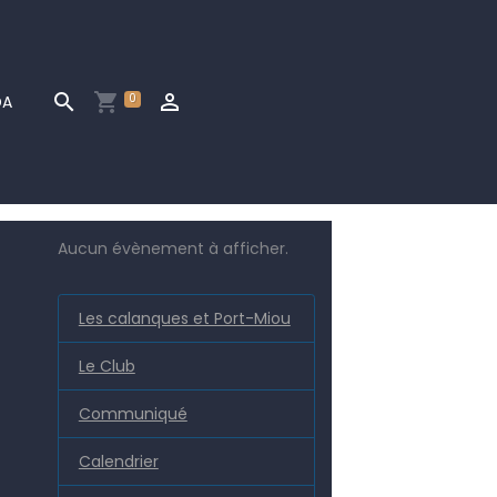
0
DA
Aucun évènement à afficher.
Les calanques et Port-Miou
Le Club
Communiqué
Calendrier