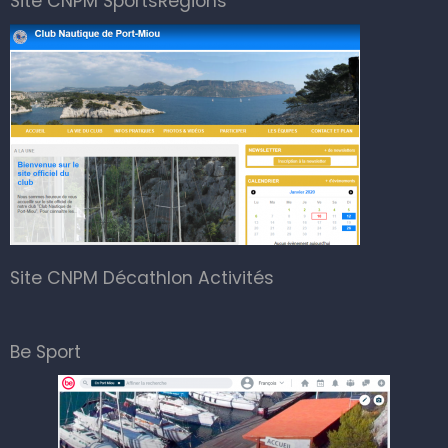
Site CNPM SportsRegions
Site CNPM Décathlon Activités
Be Sport