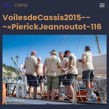
CNPM
VoilesdeCassis2015--
-«PierickJeannoutot-116