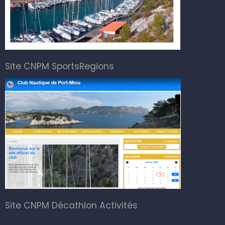
Site CNPM SportsRegions
Site CNPM Décathlon Activités