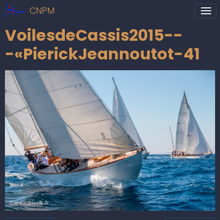
CNPM
VoilesdeCassis2015--
-«PierickJeannoutot-41