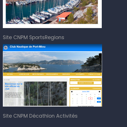
Site CNPM SportsRegions
Site CNPM Décathlon Activités