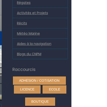
Régates
Activités et Projets
Récits
Météo Marine
Aides à la navigation
Blogs du CNPM
Raccourcis
ADHESION / COTISATION
LICENCE
ECOLE
BOUTIQUE