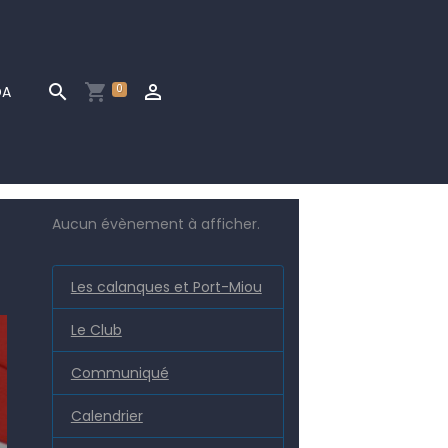
0
DA
Aucun évènement à afficher.
Les calanques et Port-Miou
Le Club
Communiqué
Calendrier