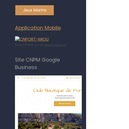
Jeux Marins
Application Mobile
Portail Mobile du site
cnport-miou.org
Site CNPM Google
Business