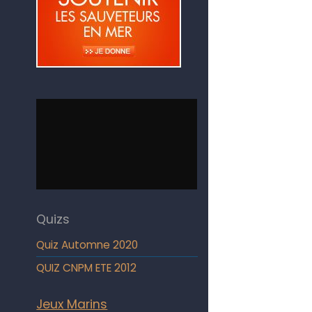
Quizs
Quiz Automne 2020
QUIZ CNPM ETE 2012
Jeux Marins