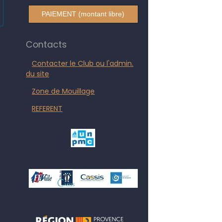
PAIEMENT (montant libre)
Contacts
Contacter le Club ou l'admin.
du site
Zone de Mouillage
REFERENT