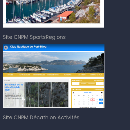
Site CNPM SportsRegions
Site CNPM Décathlon Activités