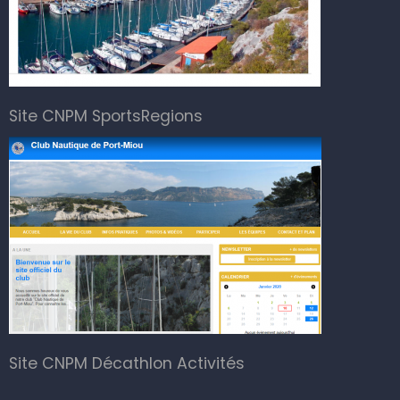
Site CNPM SportsRegions
Site CNPM Décathlon Activités