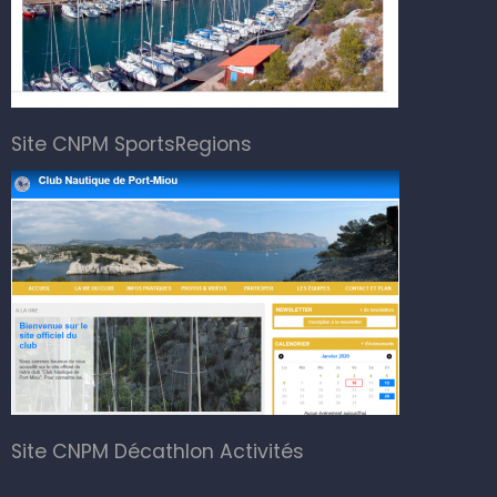
Site CNPM SportsRegions
Site CNPM Décathlon Activités