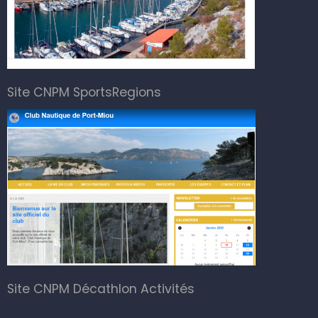
Site CNPM SportsRegions
Site CNPM Décathlon Activités