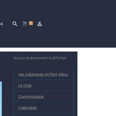
0
DA
Aucun évènement à afficher.
Les calanques et Port-Miou
Le Club
Communiqué
Calendrier