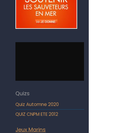
Quizs
Quiz Automne 2020
QUIZ CNPM ETE 2012
Jeux Marins