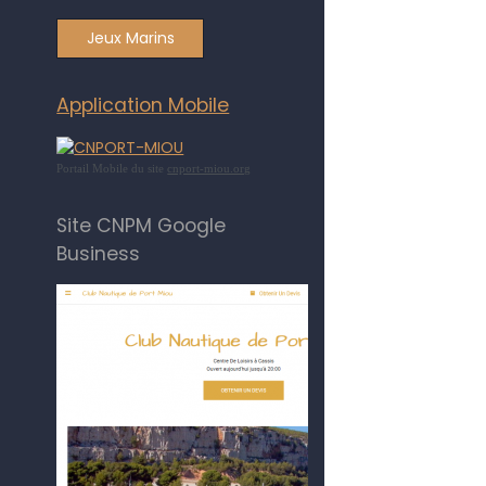
Jeux Marins
Application Mobile
Portail Mobile du site
cnport-miou.org
Site CNPM Google
Business