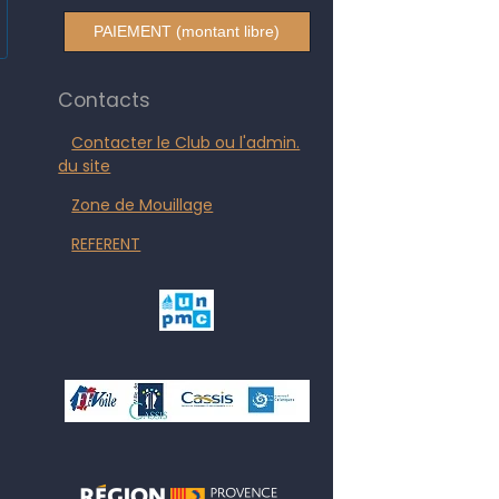
PAIEMENT (montant libre)
Contacts
Contacter le Club ou l'admin.
du site
Zone de Mouillage
REFERENT