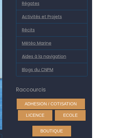
Régates
Activités et Projets
Récits
Météo Marine
Aides à la navigation
Blogs du CNPM
Raccourcis
ADHESION / COTISATION
LICENCE
ECOLE
BOUTIQUE