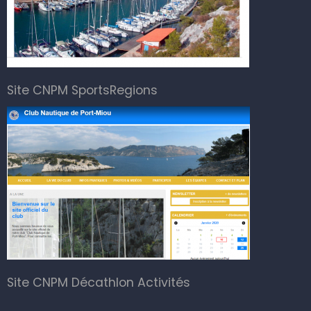
Site CNPM SportsRegions
Site CNPM Décathlon Activités