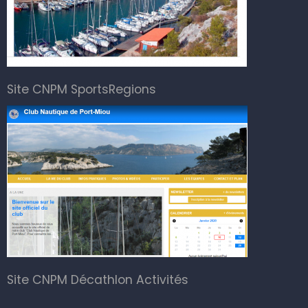
Site CNPM SportsRegions
Site CNPM Décathlon Activités