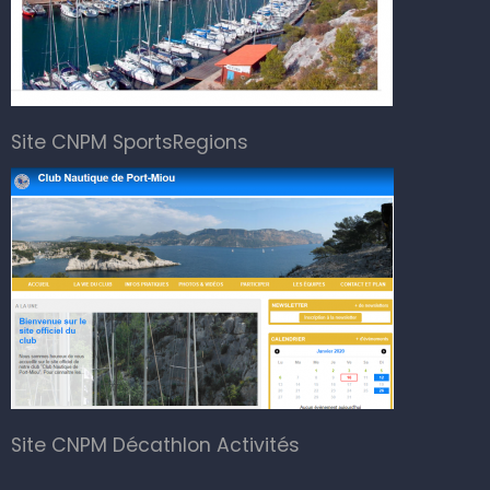
Site CNPM SportsRegions
Site CNPM Décathlon Activités