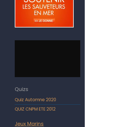
Quizs
Quiz Automne 2020
QUIZ CNPM ETE 2012
Jeux Marins