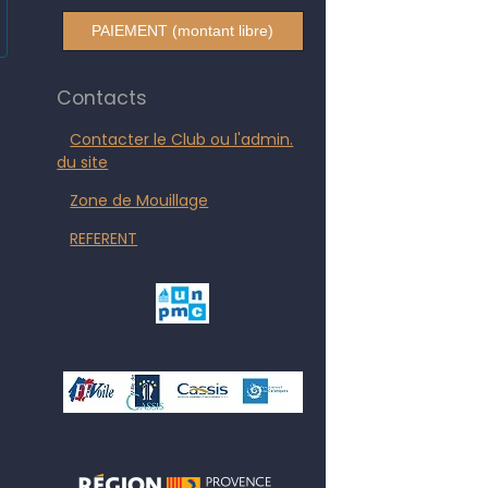
PAIEMENT (montant libre)
Contacts
Contacter le Club ou l'admin.
du site
Zone de Mouillage
REFERENT