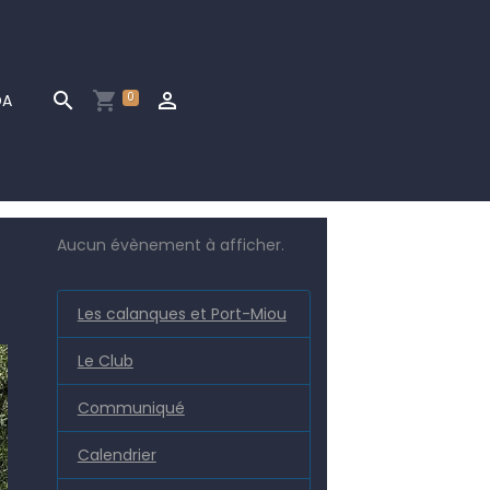
0
DA
Aucun évènement à afficher.
Les calanques et Port-Miou
Le Club
Communiqué
Calendrier