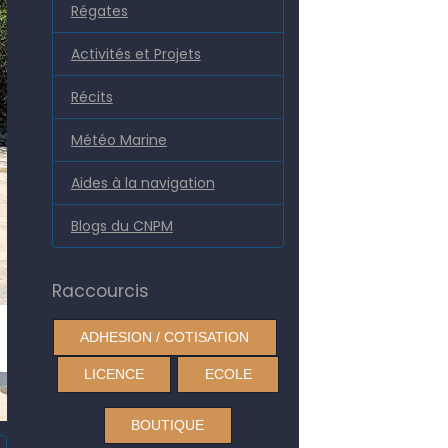
Régates
Activités et Projets
Récits
Météo Marine
Aides à la navigation
Blogs du CNPM
Raccourcis
ADHESION / COTISATION
LICENCE
ECOLE
BOUTIQUE