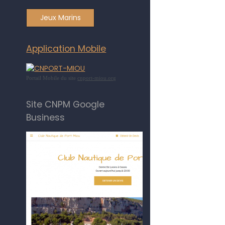
Jeux Marins
Application Mobile
Portail Mobile du site
cnport-miou.org
Site CNPM Google
Business