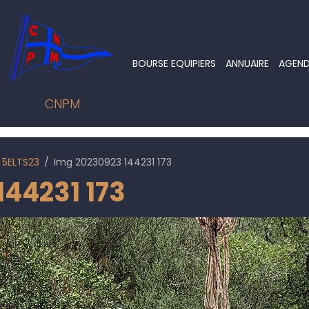
BOURSE EQUIPIERS
ANNUAIRE
AGEN
CNPM
5ELTS23
Img 20230923 144231 173
144231 173