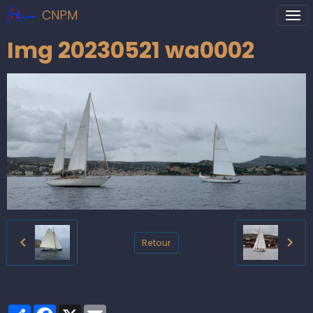
CNPM
Img 20230521 wa0002
Retour
Partager
Facebook
X
Email