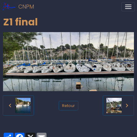
CNPM
Z1 final
Retour
Partager
Facebook
X
Email