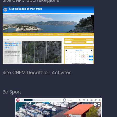
Site CNPM SportsRegions
Site CNPM Décathlon Activités
Be Sport