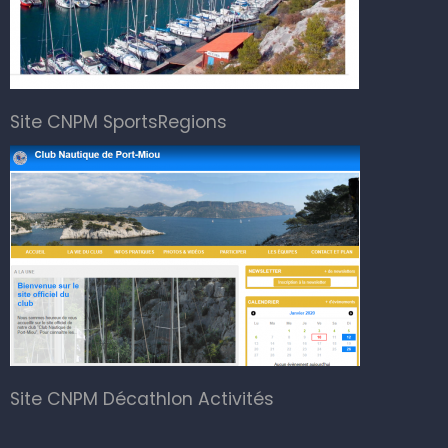
Site CNPM SportsRegions
Site CNPM Décathlon Activités