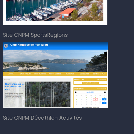
Site CNPM SportsRegions
Site CNPM Décathlon Activités