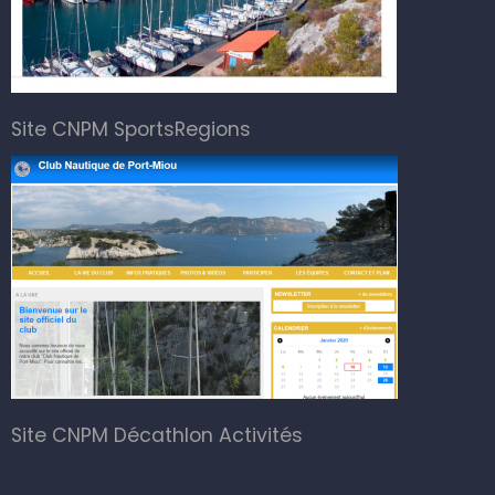
Site CNPM SportsRegions
Site CNPM Décathlon Activités