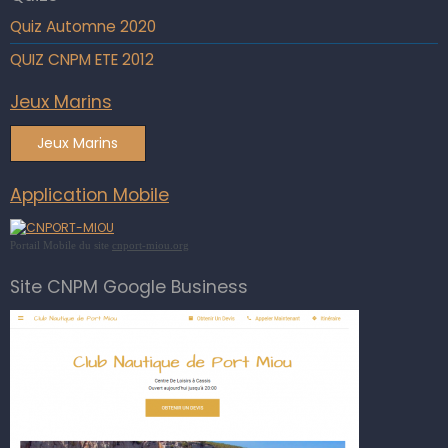
Quiz Automne 2020
QUIZ CNPM ETE 2012
Jeux Marins
Jeux Marins
Application Mobile
Portail Mobile du site
cnport-miou.org
Site CNPM Google Business