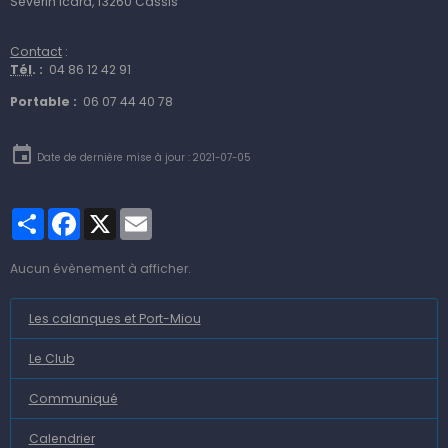
Séverin Icard, 13260 Cassis
Contact
:
Tél
. :
04 86 12 42 91
Portable :
06 07 44 40 78
Date de dernière mise à jour : 2021-07-05
Partager
Facebook
X
Email
Aucun évènement à afficher.
Les calanques et Port-Miou
Le Club
Communiqué
Calendrier