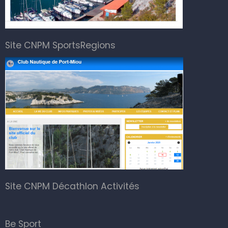
Site CNPM SportsRegions
Site CNPM Décathlon Activités
Be Sport