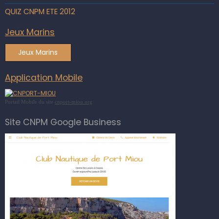
QUIZ CNPM ETE 2012
Jeux Marins
Jeux Marins
Application Mobile
Portail Mobile du site
cnport-miou.org
Site CNPM Google Business