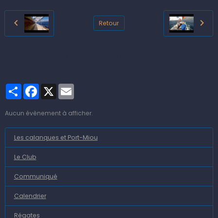
Retour
cassis
calanque
port miou
régate
Fabio
Partager
Facebook
X
Email
Aucun évènement à afficher.
Les calanques et Port-Miou
Le Club
Communiqué
Calendrier
Régates