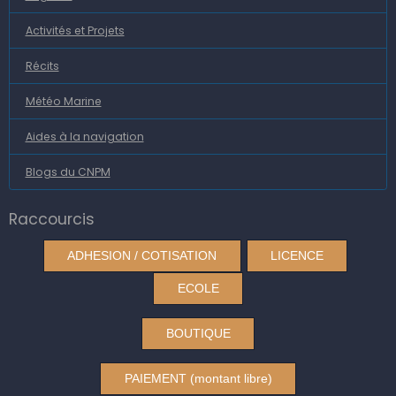
Activités et Projets
Récits
Météo Marine
Aides à la navigation
Blogs du CNPM
Raccourcis
ADHESION / COTISATION
LICENCE
ECOLE
BOUTIQUE
PAIEMENT (montant libre)