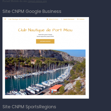
Portail Mobile du site
cnport-miou.org
Site CNPM Google Business
Site CNPM SportsRegions