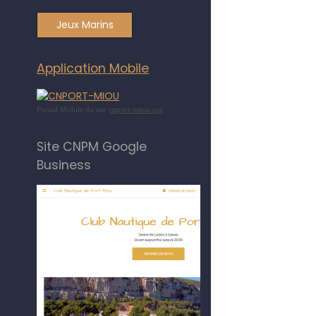
Jeux Marins
Application Mobile
Portail Mobile du site
cnport-miou.org
Site CNPM Google
Business