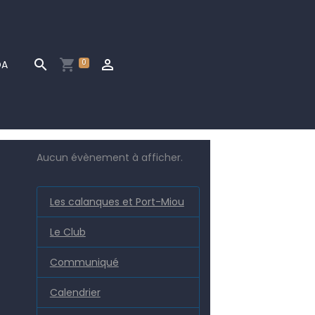
0
DA
Aucun évènement à afficher.
Les calanques et Port-Miou
Le Club
Communiqué
Calendrier