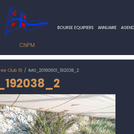
BOURSE EQUIPIERS
ANNUAIRE
AGEN
CNPM
ree Club 19
IMG_20190601_192038_2
_192038_2