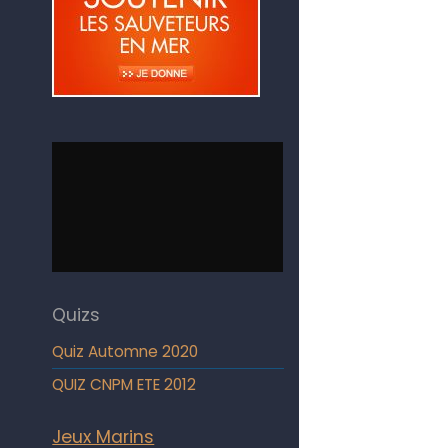
Quizs
Quiz Automne 2020
QUIZ CNPM ETE 2012
Jeux Marins