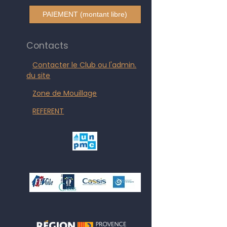
PAIEMENT (montant libre)
Contacts
Contacter le Club ou l'admin.
du site
Zone de Mouillage
REFERENT