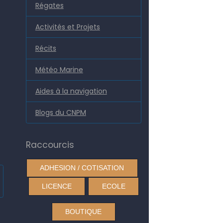
Régates
Activités et Projets
Récits
Météo Marine
Aides à la navigation
Blogs du CNPM
Raccourcis
ADHESION / COTISATION
LICENCE
ECOLE
BOUTIQUE