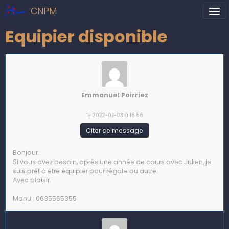
CNPM
Equipier disponible
Emmanuel Poirriez
le 2022-07-03 à 16:56
Citer ce message
Bonjour.
Si vous avez besoin, après une année de cours avec Julien, je
suis prêt à être équipier pour régate ou autre.
Avec plaisir.
Manu : 0635565355