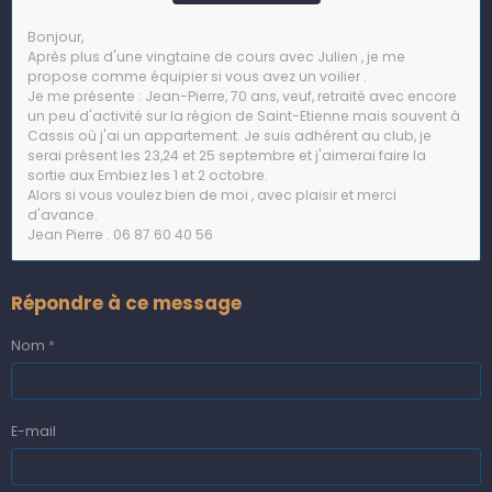
Bonjour,
Après plus d'une vingtaine de cours avec Julien , je me
propose comme équipier si vous avez un voilier .
Je me présente : Jean-Pierre, 70 ans, veuf, retraité avec encore
un peu d'activité sur la région de Saint-Etienne mais souvent à
Cassis où j'ai un appartement. Je suis adhérent au club, je
serai présent les 23,24 et 25 septembre et j'aimerai faire la
sortie aux Embiez les 1 et 2 octobre.
Alors si vous voulez bien de moi , avec plaisir et merci
d'avance.
Jean Pierre . 06 87 60 40 56
Répondre à ce message
Nom
E-mail