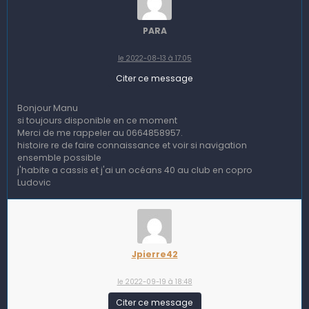
PARA
le 2022-08-13 à 17:05
Citer ce message
Bonjour Manu
si toujours disponible en ce moment
Merci de me rappeler au 0664858957.
histoire re de faire connaissance et voir si navigation
ensemble possible
j'habite a cassis et j'ai un océans 40 au club en copro
Ludovic
Jpierre42
le 2022-09-19 à 18:48
Citer ce message