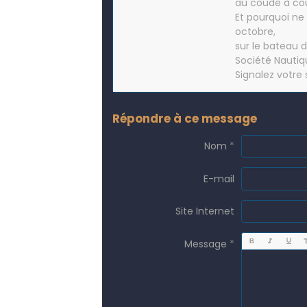
au coude à cou
Et pourquoi ne 
octobre,
sur le bateau d
Société Nautiq
Signalez votre s
Répondre à ce message
Nom
E-mail
Site Internet
Message