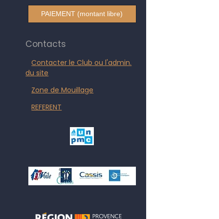
PAIEMENT (montant libre)
Contacts
Contacter le Club ou l'admin.
du site
Zone de Mouillage
REFERENT