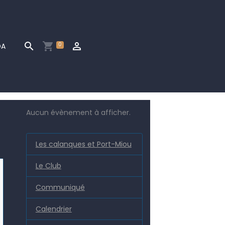
0
DA
Aucun évènement à afficher.
Les calanques et Port-Miou
Le Club
Communiqué
Calendrier