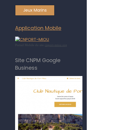
Jeux Marins
Application Mobile
Portail Mobile du site
cnport-miou.org
Site CNPM Google
Business