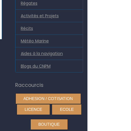
Régates
Activités et Projets
Récits
Météo Marine
Aides à la navigation
Blogs du CNPM
Raccourcis
ADHESION / COTISATION
LICENCE
ECOLE
BOUTIQUE